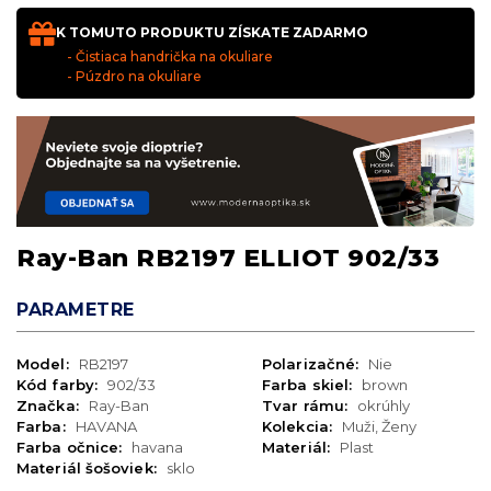
K TOMUTO PRODUKTU ZÍSKATE ZADARMO
- Čistiaca handrička na okuliare
- Púzdro na okuliare
Ray-Ban RB2197 ELLIOT 902/33
PARAMETRE
Model:
RB2197
Polarizačné:
Nie
Kód farby:
902/33
Farba skiel:
brown
Značka:
Ray-Ban
Tvar rámu:
okrúhly
Farba:
HAVANA
Kolekcia:
Muži, Ženy
Farba očnice:
havana
Materiál:
Plast
Materiál šošoviek:
sklo