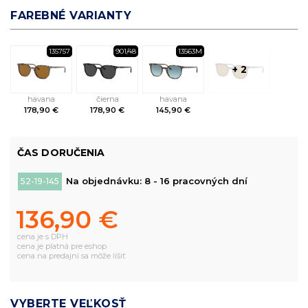
FAREBNÉ VARIANTY
135757
901/48
13563M
+ 2
havana
čierna
havana
178,90 €
178,90 €
145,90 €
ČAS DORUČENIA
Na objednávku: 8 - 16 pracovných dní
52-19-145
136,90 €
cena je s DPH
cena je platná pre eshop
cena na predajni sa môže líšiť
VYBERTE VEĽKOSŤ