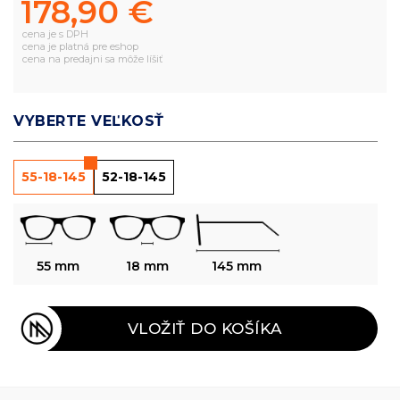
178,90 €
cena je s DPH
cena je platná pre eshop
cena na predajni sa môže líšiť
VYBERTE VEĽKOSŤ
55-18-145
52-18-145
55 mm
18 mm
145 mm
VLOŽIŤ DO KOŠÍKA