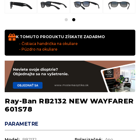
K TOMUTO PRODUKTU ZÍSKATE ZADARMO
- Čistiaca handrička na okuliare
- Púzdro na okuliare
Ray-Ban RB2132 NEW WAYFARER
601S78
PARAMETRE
Model:
RB2132
Polarizačné:
Ano