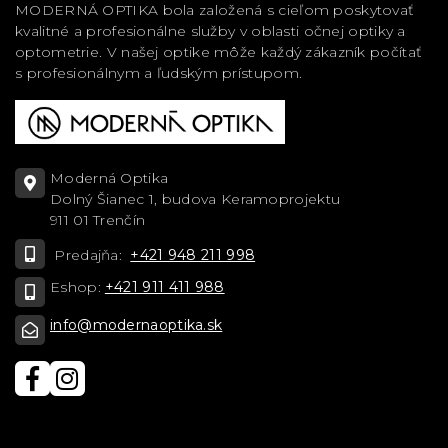
MODERNÁ OPTIKA bola založená s cieľom poskytovať
kvalitné a profesionálne služby v oblasti očnej optiky a
optometrie. V našej optike môže každý zákazník počítať
s profesionálnym a ľudským prístupom.
Moderná Optika
Dolný Šianec 1, budova Keramoprojektu
911 01 Trenčín
Predajňa:
+421 948 211 998
Eshop:
+421 911 411 988
info@modernaoptika.sk