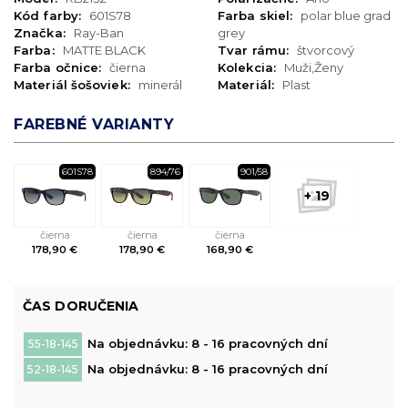
Kód farby:
601S78
Farba skiel:
polar blue grad
Značka:
Ray-Ban
grey
Farba:
MATTE BLACK
Tvar rámu:
štvorcový
Farba očnice:
čierna
Kolekcia:
Muži,Ženy
Materiál šošoviek:
minerál
Materiál:
Plast
FAREBNÉ VARIANTY
601S78
894/76
901/58
+ 19
čierna
čierna
čierna
178,90 €
178,90 €
168,90 €
ČAS DORUČENIA
Na objednávku: 8 - 16 pracovných dní
55-18-145
Na objednávku: 8 - 16 pracovných dní
52-18-145