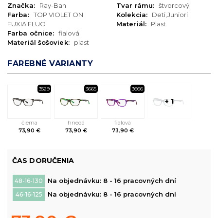
Značka:
Ray-Ban
Tvar rámu:
štvorcový
Farba:
TOP VIOLET ON
Kolekcia:
Deti,Juniori
FUXIA FLUO
Materiál:
Plast
Farba očnice:
fialová
Materiál šošoviek:
plast
FAREBNÉ VARIANTY
3529
3665
3666
+ 1
čierna
hnedá
fialová
73,90 €
73,90 €
73,90 €
ČAS DORUČENIA
Na objednávku: 8 - 16 pracovných dní
48-16-130
Na objednávku: 8 - 16 pracovných dní
46-16-125