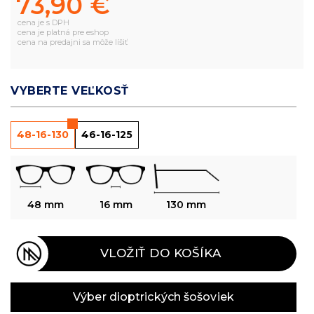
73,90 €
cena je s DPH
cena je platná pre eshop
cena na predajni sa môže líšiť
VYBERTE VEĽKOSŤ
48-16-130
46-16-125
48 mm
16 mm
130 mm
VLOŽIŤ DO KOŠÍKA
Výber dioptrických šošoviek