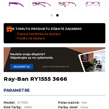
K TOMUTO PRODUKTU ZÍSKATE ZADARMO
- Čistiaca handrička na okuliare
- Púzdro na okuliare
Ray-Ban RY1555 3666
PARAMETRE
Model:
RY1555
Polarizačné:
Nie
Kód farby:
3666
Farba skiel:
clear