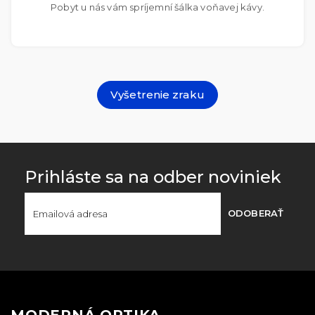
Pobyt u nás vám spríjemní šálka voňavej kávy.
Vyšetrenie zraku
Prihláste sa na odber noviniek
ODOBERAŤ
MODERNÁ OPTIKA