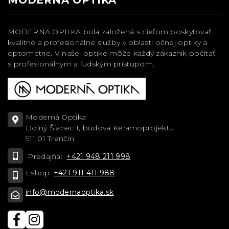
MODERNÁ OPTIKA bola založená s cieľom poskytovať
kvalitné a profesionálne služby v oblasti očnej optiky a
optometrie. V našej optike môže každý zákazník počítať
s profesionálnym a ľudským prístupom.
Moderná Optika
Dolný Šianec 1, budova Keramoprojektu
911 01 Trenčín
Predajňa:
+421 948 211 998
Eshop:
+421 911 411 988
info@modernaoptika.sk