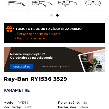
K TOMUTO PRODUKTU ZÍSKATE ZADARMO
- Čistiaca handrička na okuliare
- Púzdro na okuliare
Ray-Ban RY1536 3529
PARAMETRE
Model:
RY1536
Polarizačné:
Nie
Kód farby:
3529
Farba skiel:
clear