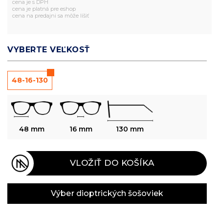
cena je s DPH
cena je platná pre eshop
cena na predajni sa môže líšiť
VYBERTE VEĽKOSŤ
48-16-130
48 mm
16 mm
130 mm
VLOŽIŤ DO KOŠÍKA
Výber dioptrických šošoviek