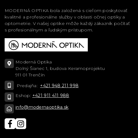
MODERNÁ OPTIKA bola založená s cieľom poskytovať
kvalitné a profesionálne služby v oblasti očnej optiky a
optometrie. V našej optike môže každý zákazník počítať
s profesionálnym a ľudským prístupom.
Moderná Optika
Dolný Šianec 1, budova Keramoprojektu
911 01 Trenčín
Predajňa:
+421 948 211 998
Eshop:
+421 911 411 988
info@modernaoptika.sk