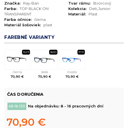
Značka:
Ray-Ban
Tvar rámu:
štvorcový
Farba:
TOP BLACK ON
Kolekcia:
Deti,Juniori
TRANSPARENT
Materiál:
Plast
Farba očnice:
čierna
Materiál šošoviek:
plast
FAREBNÉ VARIANTY
3529
3600
3731
čierna
šedá
modrá
70,90 €
70,90 €
70,90 €
ČAS DORUČENIA
Na objednávku: 8 - 16 pracovných dní
48-16-130
70,90 €