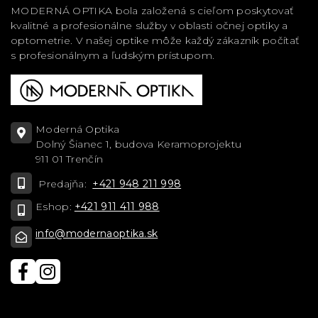
MODERNÁ OPTIKA bola založená s cieľom poskytovať
kvalitné a profesionálne služby v oblasti očnej optiky a
optometrie. V našej optike môže každý zákazník počítať
s profesionálnym a ľudským prístupom.
Moderná Optika
Dolný Šianec 1, budova Keramoprojektu
911 01 Trenčín
Predajňa:
+421 948 211 998
Eshop:
+421 911 411 988
info@modernaoptika.sk