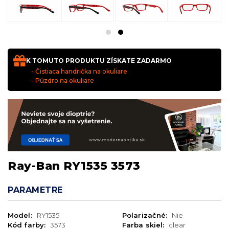
K TOMUTO PRODUKTU ZÍSKATE ZADARMO
- Čistiaca handrička na okuliare
- Púzdro na okuliare
Ray-Ban RY1535 3573
PARAMETRE
Model:
RY1535
Polarizačné:
Nie
Kód farby:
3573
Farba skiel:
clear