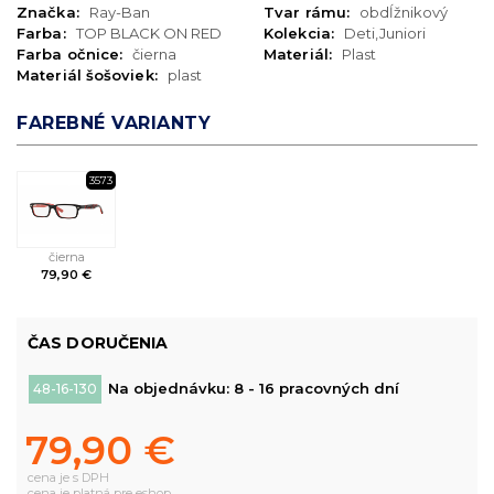
Značka:
Ray-Ban
Tvar rámu:
obdĺžnikový
Farba:
TOP BLACK ON RED
Kolekcia:
Deti,Juniori
Farba očnice:
čierna
Materiál:
Plast
Materiál šošoviek:
plast
FAREBNÉ VARIANTY
3573
čierna
79,90 €
ČAS DORUČENIA
Na objednávku: 8 - 16 pracovných dní
48-16-130
79,90 €
cena je s DPH
cena je platná pre eshop