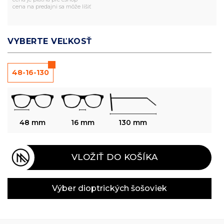
cena na predajni sa môže líšiť
VYBERTE VEĽKOSŤ
48-16-130
48 mm
16 mm
130 mm
VLOŽIŤ DO KOŠÍKA
Výber dioptrických šošoviek