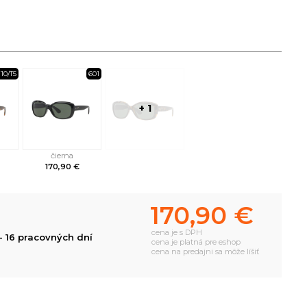
10/T5
601
+ 1
čierna
170,90 €
170,90 €
cena je s DPH
- 16 pracovných dní
cena je platná pre eshop
cena na predajni sa môže líšiť