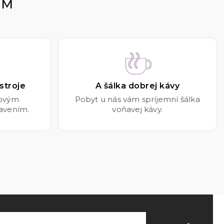
OM
stroje
A šálka dobrej kávy
kovým
Pobyt u nás vám spríjemní šálka
avením.
voňavej kávy.