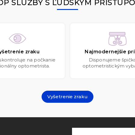
OP SLUŽBY S ĽUDSKÝM PRÍSTUP
yšetrenie zraku
Najmodernejšie prí
 skontroluje na počkanie
Disponujeme špič
ionálny optometrista.
optometristickým vyb
Vyšetrenie zraku