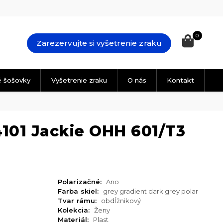
0
Zarezervujte si vyšetrenie zraku
é šošovky
Vyšetrenie zraku
O nás
Kontakt
101 Jackie OHH 601/T3
Polarizačné:
Ano
Farba skiel:
grey gradient dark grey polar
Tvar rámu:
obdĺžnikový
Kolekcia:
Ženy
Materiál:
Plast