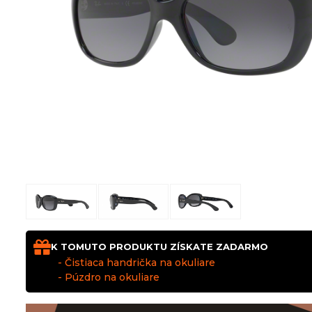
K TOMUTO PRODUKTU ZÍSKATE ZADARMO
- Čistiaca handrička na okuliare
- Púzdro na okuliare