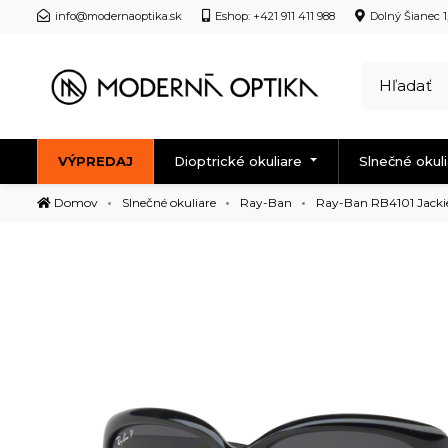
info@modernaoptika.sk
Eshop: +421 911 411 988
Dolný Šianec 1
VÝPREDAJ
Dioptrické okuliare
Slnečné okul
Domov
Slnečné okuliare
Ray-Ban
Ray-Ban RB4101 Jacki