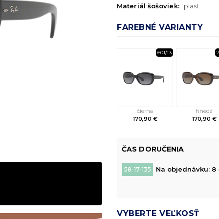
Materiál šošoviek:
plast
FAREBNÉ VARIANTY
601/T3
7
čierna
hnedá
170,90 €
170,90 €
ČAS DORUČENIA
Na objednávku: 8 
58-17-135
VYBERTE VEĽKOSŤ