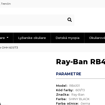
, Trenčín
iare
Lyžiarske okuliare
Detská myopia
Okuliarov
e OHH 601/T3
Ray-Ban RB4
PARAMETRE
Model:
RB4101
Kód farby:
601/T3
Značka:
Ray-Ban
Farba:
SHINY BLACK
Farba očnice:
čierna