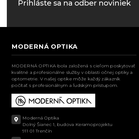
Prihláste sa na odber noviniek
MODERNÁ OPTIKA
MODERNÁ OPTIKA bola založená s cieľom poskytovať
kvalitné a profesionálne služby v oblasti očnej optiky a
optometrie. V našej optike môže každý zákazník
počítať s profesionálnym a ľudským prístupom.
Moderná Optika
Dolný Šianec 1, budova Keramoprojektu
911 01 Trenčín