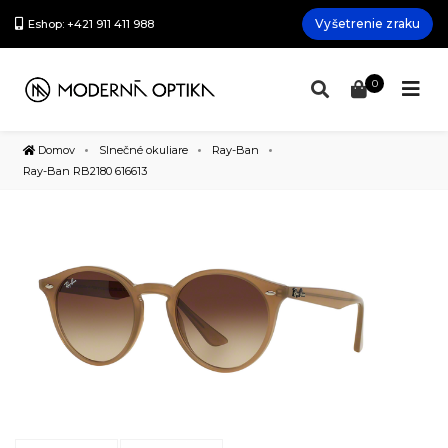
Vyšetrenie zraku
Eshop: +421 911 411 988
0
Domov
Slnečné okuliare
Ray-Ban
Ray-Ban RB2180 616613