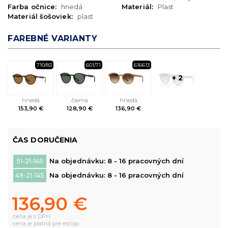
Farba očnice:
hnedá
Materiál:
Plast
Materiál šošoviek:
plast
FAREBNÉ VARIANTY
710/83
601/71
616613
+ 2
hnedá
čierna
hnedá
153,90 €
128,90 €
136,90 €
ČAS DORUČENIA
Na objednávku: 8 - 16 pracovných dní
51-21-145
Na objednávku: 8 - 16 pracovných dní
49-21-145
136,90 €
cena je s DPH
cena je platná pre eshop