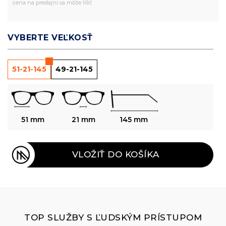
cena na predajni sa môže líšiť
VYBERTE VEĽKOSŤ
51-21-145
49-21-145
51 mm
21 mm
145 mm
VLOŽIŤ DO KOŠÍKA
TOP SLUŽBY S ĽUDSKÝM PRÍSTUPOM