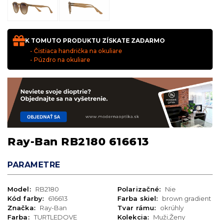
K TOMUTO PRODUKTU ZÍSKATE ZADARMO
- Čistiaca handrička na okuliare
- Púzdro na okuliare
Ray-Ban RB2180 616613
PARAMETRE
Model:
RB2180
Polarizačné:
Nie
Kód farby:
616613
Farba skiel:
brown gradient
Značka:
Ray-Ban
Tvar rámu:
okrúhly
Farba:
TURTLEDOVE
Kolekcia:
Muži,Ženy