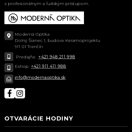
s profesionálnym a ľudským prístupom.
Moderná Optika
Dolný Šianec 1, budova Keramoprojektu
911 01 Trenčín
Predajňa:
+421 948 211 998
Eshop:
+421 911 411 988
info@modernaoptika.sk
OTVARÁCIE HODINY