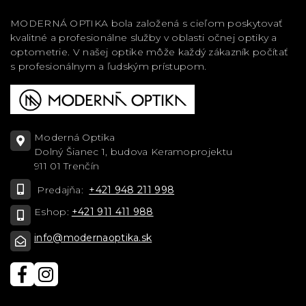
MODERNÁ OPTIKA bola založená s cieľom poskytovať
kvalitné a profesionálne služby v oblasti očnej optiky a
optometrie. V našej optike môže každý zákazník počítať
s profesionálnym a ľudským prístupom.
Moderná Optika
Dolný Šianec 1, budova Keramoprojektu
911 01 Trenčín
Predajňa:
+421 948 211 998
Eshop:
+421 911 411 988
info@modernaoptika.sk