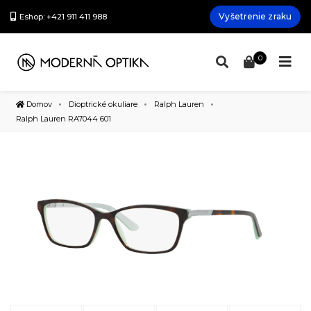
Vyšetrenie zraku
Eshop: +421 911 411 988
0
Domov
Dioptrické okuliare
Ralph Lauren
Ralph Lauren RA7044 601