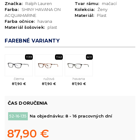
Značka:
Ralph Lauren
Tvar rámu:
mačací
Farba:
SHINY HAVANA ON
Kolekcia:
Ženy
ACQUAMARINE
Materiál:
Plast
Farba očnice:
havana
Materiál šošoviek:
plast
FAREBNÉ VARIANTY
1139
1143
601
čierna
ružová
havana
87,90 €
87,90 €
87,90 €
ČAS DORUČENIA
Na objednávku: 8 - 16 pracovných dní
52-16-135
87,90 €