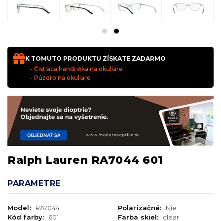
K TOMUTO PRODUKTU ZÍSKATE ZADARMO
- Čistiaca handrička na okuliare
- Púzdro na okuliare
Ralph Lauren RA7044 601
PARAMETRE
Model:
RA7044
Polarizačné:
Nie
Kód farby:
601
Farba skiel:
clear