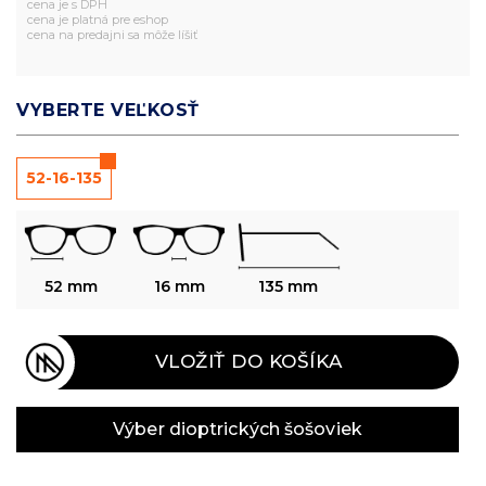
cena je s DPH
cena je platná pre eshop
cena na predajni sa môže líšiť
VYBERTE VEĽKOSŤ
52-16-135
52 mm
16 mm
135 mm
VLOŽIŤ DO KOŠÍKA
Výber dioptrických šošoviek