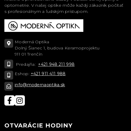
optometrie. V našej optike môže každý zákazník počítať
s profesionálnym a ľudským prístupom.
Moderná Optika
Dolný Šianec 1, budova Keramoprojektu
911 01 Trenčín
Predajňa:
+421 948 211 998
Eshop:
+421 911 411 988
info@modernaoptika.sk
OTVARÁCIE HODINY