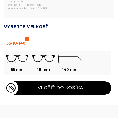
cena je s DPH
cena je platná pre eshop
cena na predajni sa môže líšiť
VYBERTE VEĽKOSŤ
55-18-140
55 mm
18 mm
140 mm
VLOŽIŤ DO KOŠÍKA