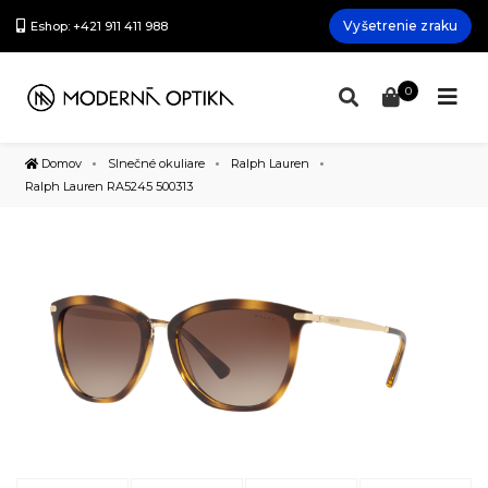
Vyšetrenie zraku
Eshop: +421 911 411 988
0
Domov
Slnečné okuliare
Ralph Lauren
Ralph Lauren RA5245 500313