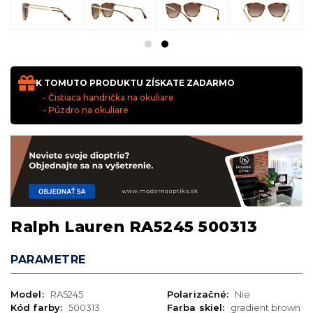
K TOMUTO PRODUKTU ZÍSKATE ZADARMO
- Čistiaca handrička na okuliare
- Púzdro na okuliare
Ralph Lauren RA5245 500313
PARAMETRE
Model:
RA5245
Polarizačné:
Nie
Kód farby:
500313
Farba skiel:
gradient brown