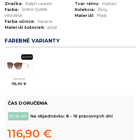
Značka:
Ralph Lauren
Tvar rámu:
mačací
Farba:
SHINY DARK
Kolekcia:
Ženy
HAVANA
Materiál:
Plast
Farba očnice:
havana
Materiál šošoviek:
plast
FAREBNÉ VARIANTY
500313
havana
116,90 €
ČAS DORUČENIA
Na objednávku: 8 - 16 pracovných dní
55-18-140
116,90 €