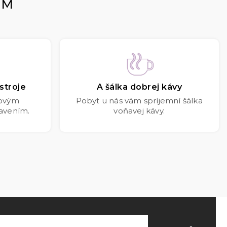
OM
stroje
A šálka dobrej kávy
kovým
Pobyt u nás vám spríjemní šálka
avením.
voňavej kávy.