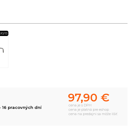
510/13
97,90 €
cena je s DPH
- 16 pracovných dní
cena je platná pre eshop
cena na predajni sa môže líšiť