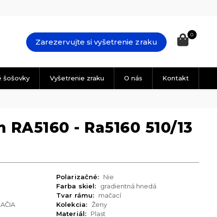
0
Zarezervujte si vyšetrenie zraku
é šošovky
Vyšetrenie zraku
O nás
Kontakt
 RA5160 - Ra5160 510/13
Polarizačné:
Nie
Farba skiel:
gradientná hnedá
Tvar rámu:
mačací
AČIA
Kolekcia:
Ženy
Materiál:
Plast