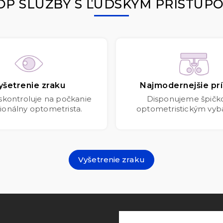
OP SLUŽBY S ĽUDSKÝM PRÍSTUP
yšetrenie zraku
Najmodernejšie prí
 skontroluje na počkanie
Disponujeme špič
ionálny optometrista.
optometristickým vyb
Vyšetrenie zraku