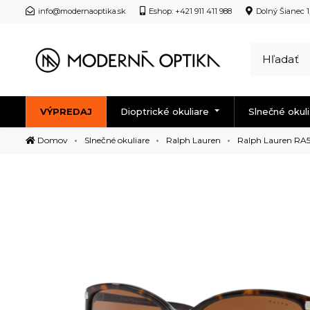
info@modernaoptika.sk
Eshop: +421 911 411 988
Dolný Šianec 1
VÝPREDAJ
Dioptrické okuliare
Slnečné okul
Domov
Slnečné okuliare
Ralph Lauren
Ralph Lauren RA51