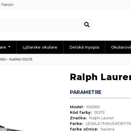
, Trenčín
iare
Lyžiarske okuliare
Detská myopia
Okuliarov
60 - Ra5160 510/13
Ralph Lauren
PARAMETRE
Model:
RA5160
Kód farby:
510/13
Značka:
Ralph Lauren
Farba:
LESKLÁ TMAVÁ KORYTN
Farba očnice:
havana