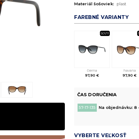
Materiál šošoviek:
plast
FAREBNÉ VARIANTY
501/11
čierna
havana
97,90 €
97,90 €
ČAS DORUČENIA
Na objednávku: 8 
57-17-135
VYBERTE VEĽKOSŤ