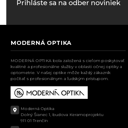
Prihláste sa na odber noviniek
MODERNÁ OPTIKA
MODERNÁ OPTIKA bola založená s cieľom poskytovať
kvalitné a profesionálne služby v oblasti očnej optiky a
optometrie. V našej optike môže každý zákazník
počítať s profesionálnym a ľudským prístupom.
Moderná Optika
Dolný Šianec 1, budova Keramoprojektu
911 01 Trenčín