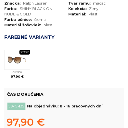
Značka:
Ralph Lauren
Tvar rámu:
mačací
Farba:
SHINY BLACK ON
Kolekcia:
Ženy
NUDE & GOLD
Materiál:
Plast
Farba očnice:
čierna
Materiál šošoviek:
plast
FAREBNÉ VARIANTY
109013
čierna
97,90 €
ČAS DORUČENIA
Na objednávku: 8 - 16 pracovných dní
59-15-135
97,90 €