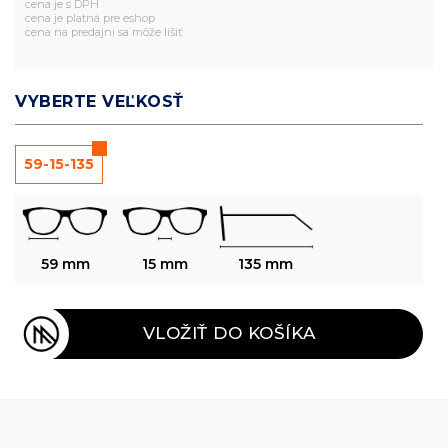
cena je s DPH
cena je platná pre eshop
cena na predajni sa môže líšiť
VYBERTE VEĽKOSŤ
59-15-135
59 mm
15 mm
135 mm
VLOŽIŤ DO KOŠÍKA