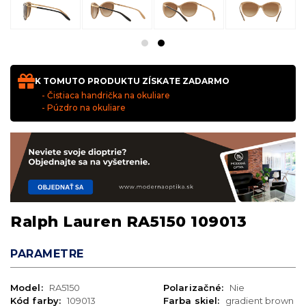
K TOMUTO PRODUKTU ZÍSKATE ZADARMO
- Čistiaca handrička na okuliare
- Púzdro na okuliare
Ralph Lauren RA5150 109013
PARAMETRE
Model:
RA5150
Polarizačné:
Nie
Kód farby:
109013
Farba skiel:
gradient brown