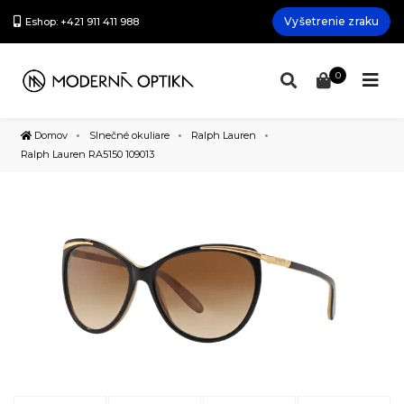
Vyšetrenie zraku
Eshop: +421 911 411 988
0
Domov
Slnečné okuliare
Ralph Lauren
Ralph Lauren RA5150 109013