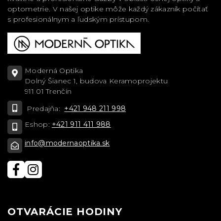
optometrie. V našej optike môže každý zákazník počítať
s profesionálnym a ľudským prístupom.
Moderná Optika
Dolný Šianec 1, budova Keramoprojektu
911 01 Trenčín
Predajňa:
+421 948 211 998
Eshop:
+421 911 411 988
info@modernaoptika.sk
OTVARÁCIE HODINY