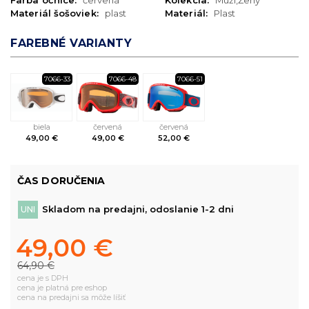
Farba očnice:
červená
Kolekcia:
Muži,Ženy
Materiál šošoviek:
plast
Materiál:
Plast
FAREBNÉ VARIANTY
7066-33
7066-48
7066-51
biela
červená
červená
49,00 €
49,00 €
52,00 €
ČAS DORUČENIA
Skladom na predajni, odoslanie 1-2 dni
UNI
49,00 €
64,90 €
cena je s DPH
cena je platná pre eshop
cena na predajni sa môže líšiť