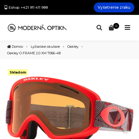
Vyšetrenie zraku
Eshop: +421 911 411 988
0
Domov
Lyžiarske okuliare
Oakley
Oakley O FRAME 2.0 XM 7066-48
Skladom