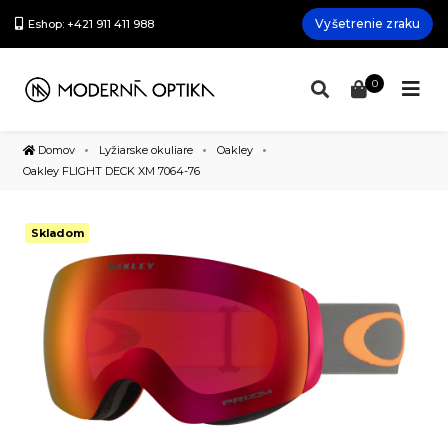
Vyšetrenie zraku
Eshop: +421 911 411 988
0
Domov
Lyžiarske okuliare
Oakley
Oakley FLIGHT DECK XM 7064-76
Skladom