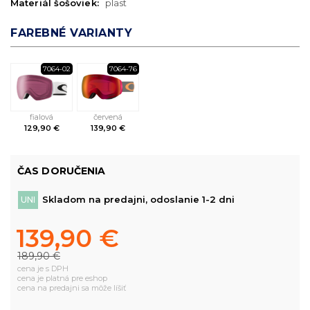
Materiál šošoviek:
plast
FAREBNÉ VARIANTY
7064-02
7064-76
fialová
červená
129,90 €
139,90 €
ČAS DORUČENIA
Skladom na predajni, odoslanie 1-2 dni
UNI
139,90 €
189,90 €
cena je s DPH
cena je platná pre eshop
cena na predajni sa môže líšiť