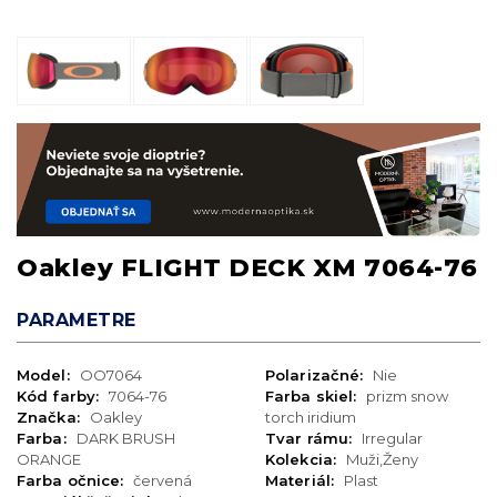
Oakley FLIGHT DECK XM 7064-76
PARAMETRE
Model:
OO7064
Polarizačné:
Nie
Kód farby:
7064-76
Farba skiel:
prizm snow
Značka:
Oakley
torch iridium
Farba:
DARK BRUSH
Tvar rámu:
Irregular
ORANGE
Kolekcia:
Muži,Ženy
Farba očnice:
červená
Materiál:
Plast