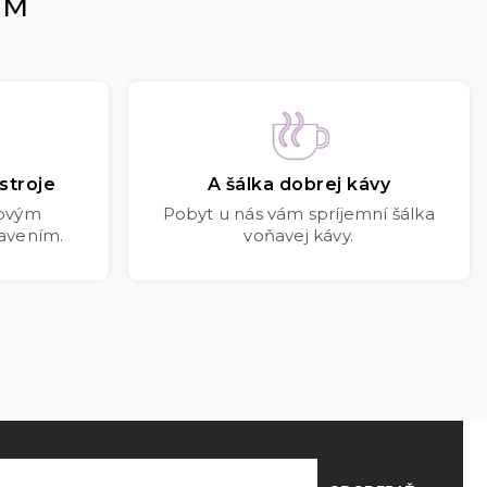
OM
stroje
A šálka dobrej kávy
kovým
Pobyt u nás vám spríjemní šálka
avením.
voňavej kávy.