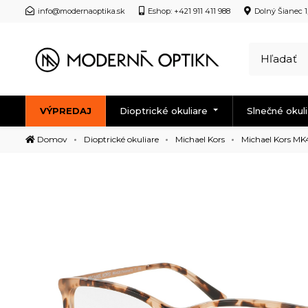
info@modernaoptika.sk
Eshop: +421 911 411 988
Dolný Šianec 1
VÝPREDAJ
Dioptrické okuliare
Slnečné okul
Domov
Dioptrické okuliare
Michael Kors
Michael Kors MK