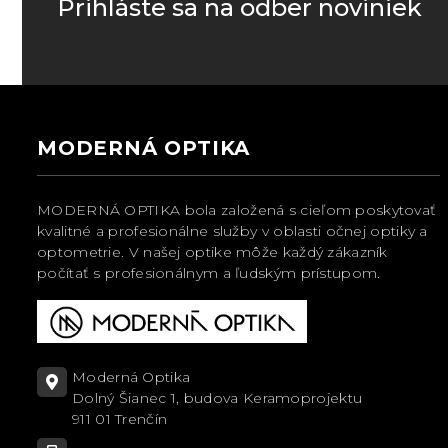
Prihláste sa na odber noviniek
MODERNÁ OPTIKA
MODERNÁ OPTIKA bola založená s cieľom poskytovať
kvalitné a profesionálne služby v oblasti očnej optiky a
optometrie. V našej optike môže každý zákazník
počítať s profesionálnym a ľudským prístupom.
Moderná Optika
Dolný Šianec 1, budova Keramoprojektu
911 01 Trenčín