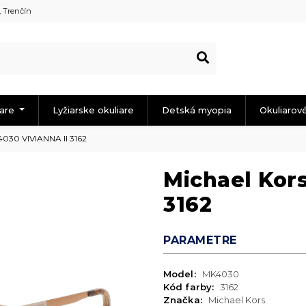
, Trenčín
iare
Lyžiarske okuliare
Detská myopia
Okuliarov
4030 VIVIANNA II 3162
Michael Kor
3162
PARAMETRE
Model:
MK4030
Kód farby:
3162
Značka:
Michael Kors