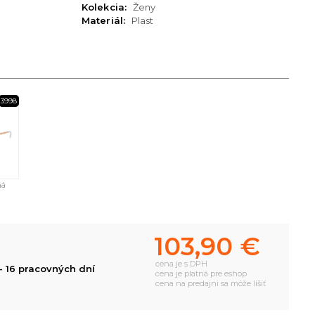
Kolekcia:
Ženy
Materiál:
Plast
3998
ná
103,90 €
cena je s DPH
- 16 pracovných dní
cena je platná pre eshop
cena na predajni sa môže líšiť