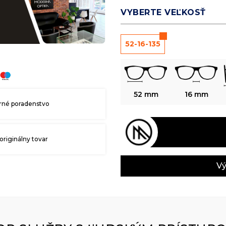
VYBERTE VEĽKOSŤ
52-16-135
52 mm
16 mm
né poradenstvo
originálny tovar
Vý