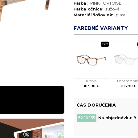
Farba:
PINK TORTOISE
Farba očnice:
ružová
Materiál šošoviek:
plast
FAREBNÉ VARIANTY
3162
ružová
transparent
103,90 €
103,90 €
ČAS DORUČENIA
Na objednávku: 8 
52-16-135