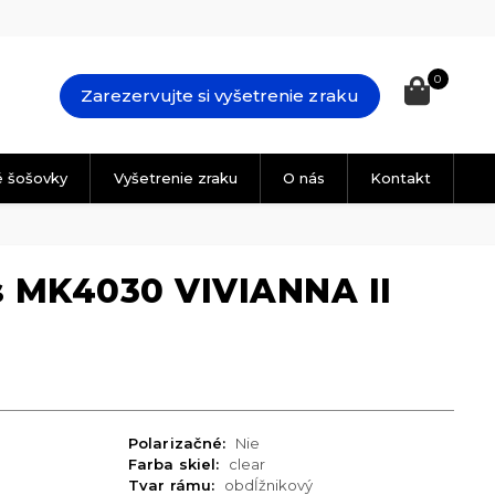
0
Zarezervujte si vyšetrenie zraku
é šošovky
Vyšetrenie zraku
O nás
Kontakt
s MK4030 VIVIANNA II
Polarizačné:
Nie
Farba skiel:
clear
Tvar rámu:
obdĺžnikový