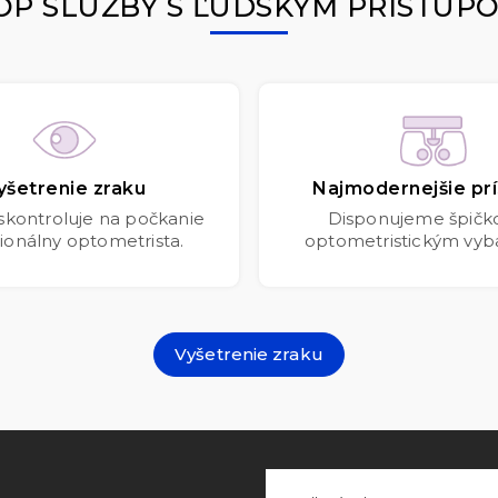
OP SLUŽBY S ĽUDSKÝM PRÍSTUP
yšetrenie zraku
Najmodernejšie prí
 skontroluje na počkanie
Disponujeme špič
ionálny optometrista.
optometristickým vyb
Vyšetrenie zraku