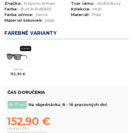
Značka:
Emporio Armani
Tvar rámu:
obdĺžnikový
Farba:
BLACK RUBBER
Kolekcia:
Muži
Farba očnice:
čierna
Materiál:
Plast
Materiál šošoviek:
plast
FAREBNÉ VARIANTY
506381
čierna
152,90 €
ČAS DORUČENIA
Na objednávku: 8 - 16 pracovných dní
56-17-140
152,90 €
cena je s DPH
cena je platná pre eshop