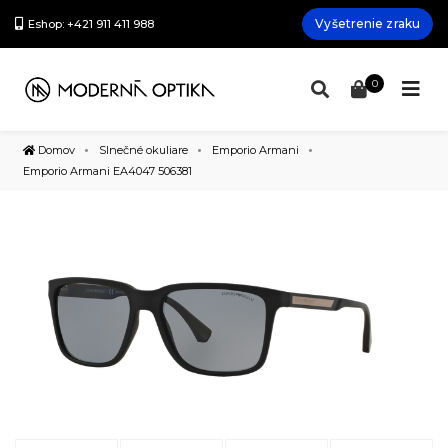
Vyšetrenie zraku
Eshop: +421 911 411 988
0
Domov
Slnečné okuliare
Emporio Armani
Emporio Armani EA4047 506381