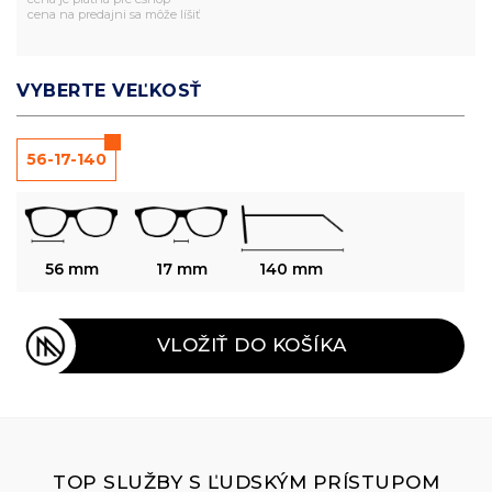
cena na predajni sa môže líšiť
VYBERTE VEĽKOSŤ
56-17-140
56 mm
17 mm
140 mm
VLOŽIŤ DO KOŠÍKA
TOP SLUŽBY S ĽUDSKÝM PRÍSTUPOM