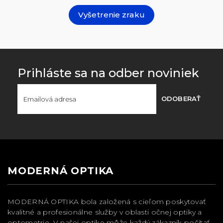
Vyšetrenie zraku
Prihláste sa na odber noviniek
ODOBERAŤ
MODERNÁ OPTIKA
MODERNÁ OPTIKA bola založená s cieľom poskytovať
kvalitné a profesionálne služby v oblasti očnej optiky a
optometrie. V našej optike môže každý zákazník počítať