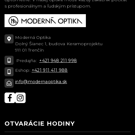
s profesionálnym a ľudským prístupom.
Moderná Optika
Dolný Šianec 1, budova Keramoprojektu
911 01 Trenčín
Predajňa:
+421 948 211 998
Eshop:
+421 911 411 988
info@modernaoptika.sk
OTVARÁCIE HODINY