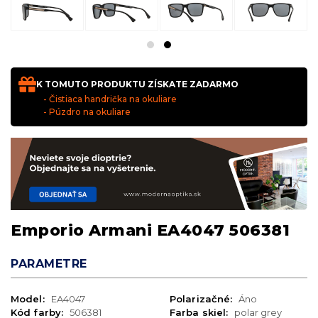
K TOMUTO PRODUKTU ZÍSKATE ZADARMO
- Čistiaca handrička na okuliare
- Púzdro na okuliare
Emporio Armani EA4047 506381
PARAMETRE
Model:
EA4047
Polarizačné:
Áno
Kód farby:
506381
Farba skiel:
polar grey