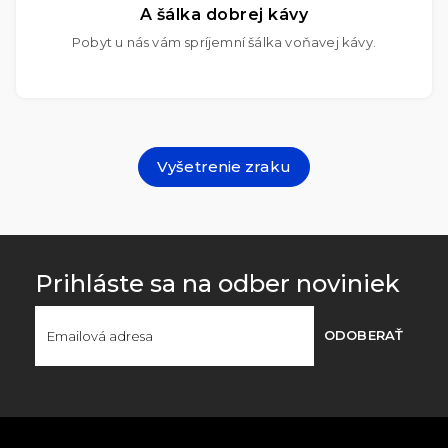
A šálka dobrej kávy
Pobyt u nás vám spríjemní šálka voňavej kávy.
Vyšetrenie zraku
Prihláste sa na odber noviniek
ODOBERAŤ