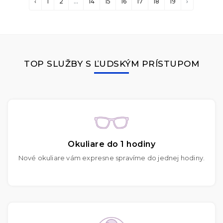
‹
1
2
...
14
15
16
17
18
19
›
TOP SLUŽBY S ĽUDSKÝM PRÍSTUPOM
Okuliare do 1 hodiny
Nové okuliare vám expresne spravíme do jednej hodiny.