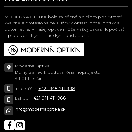
MODERNÁ OPTIKA bola založená s cieľom poskytovať
kvalitné a profesionálne služby v oblasti očnej optiky a
optometrie. V našej optike môže každý zákazník počítať
s profesionálnym a ľudským prístupom.
Moderná Optika
Dolný Šianec 1, budova Keramoprojektu
911 01 Trenčín
Predajňa:
+421 948 211 998
Eshop:
+421 911 411 988
info@modernaoptika.sk