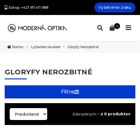
Vyšetrenie zraku
Eshop: +421 911 411 988
0
Domov
Lyžiarske okuliare
Gloryfy Nerozbitné
GLORYFY NEROZBITNÉ
Filtre
Zobrazených:
- z 0 produktov