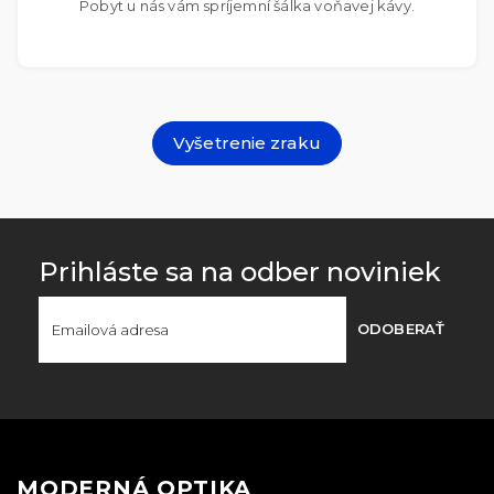
Pobyt u nás vám spríjemní šálka voňavej kávy.
Vyšetrenie zraku
Prihláste sa na odber noviniek
ODOBERAŤ
MODERNÁ OPTIKA